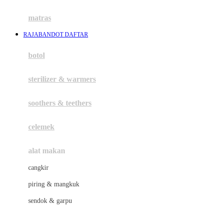
Happy Tummy
Hauck
matras
Havaianas
RAJABANDOT DAFTAR
Hegen
botol
Hot Wheels
sterilizer & warmers
Hybrid
soothers & teethers
I
Inlacta DHA
celemek
Interlac
alat makan
Ivenet
cangkir
J
piring & mangkuk
Jack N Jill
sendok & garpu
Joie