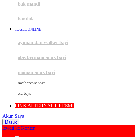
Moby
bak mandi
Momami
handuk
Mothercare
TOGEL ONLINE
Mustela
ayunan dan walker bayi
My Buddy Tag
My K
alas bermain anak bayi
N
mainan anak bayi
Naif
mothercare toys
Nike
elc toys
Nordic Natural
LINK ALTERNATIF RESMI
Nuby
Akun Saya
Nuna
Masuk
lewati ke Konten
O