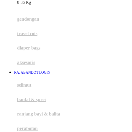
0-36 Kg
Fisher Price
Flipper
gendongan
Friends Of Sally
travel cots
G
diaper bags
Gb
Geko
aksesoris
Graco
RAJABANDOT LOGIN
Gund
selimut
H
bantal & sprei
Habbie
Haenim
ranjang bayi & balita
Happy Horse
perabotan