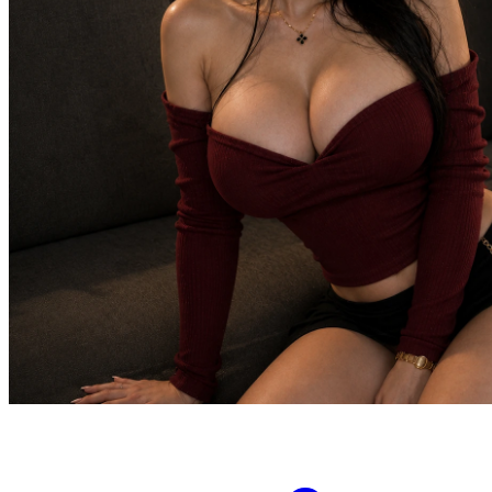
Xootz
Y
Yamatoya
Z
Zaxy
Zoggs
0-9
4Moms
59S