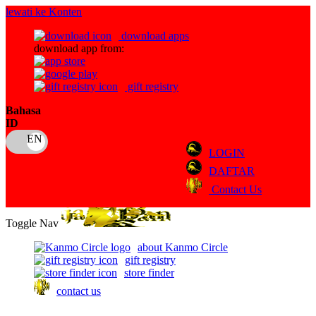
lewati ke Konten
download apps
download app from:
gift registry
Bahasa
ID
LOGIN
DAFTAR
Contact Us
Toggle Nav
about Kanmo Circle
gift registry
store finder
contact us