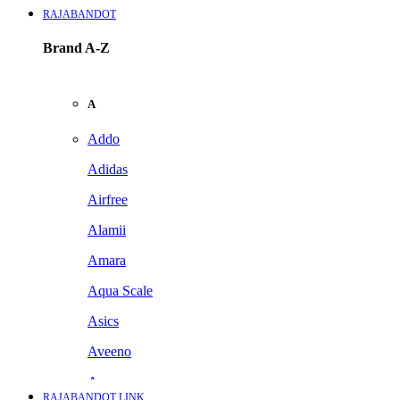
RAJABANDOT
Brand A-Z
A
Addo
Adidas
Airfree
Alamii
Amara
Aqua Scale
Asics
Aveeno
Awan
RAJABANDOT LINK